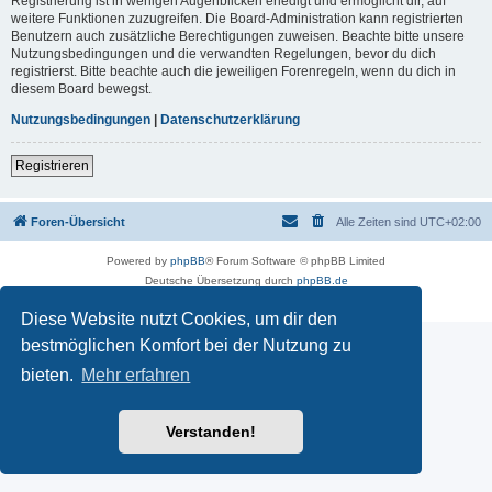
Registrierung ist in wenigen Augenblicken erledigt und ermöglicht dir, auf
weitere Funktionen zuzugreifen. Die Board-Administration kann registrierten
Benutzern auch zusätzliche Berechtigungen zuweisen. Beachte bitte unsere
Nutzungsbedingungen und die verwandten Regelungen, bevor du dich
registrierst. Bitte beachte auch die jeweiligen Forenregeln, wenn du dich in
diesem Board bewegst.
Nutzungsbedingungen
|
Datenschutzerklärung
Registrieren
Foren-Übersicht
Alle Zeiten sind
UTC+02:00
Powered by
phpBB
® Forum Software © phpBB Limited
Deutsche Übersetzung durch
phpBB.de
Datenschutz
|
Nutzungsbedingungen
Diese Website nutzt Cookies, um dir den
bestmöglichen Komfort bei der Nutzung zu
bieten.
Mehr erfahren
Verstanden!