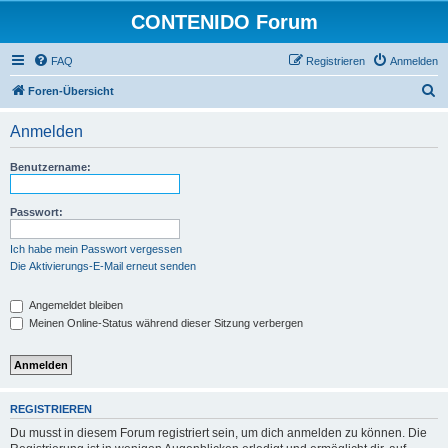
CONTENIDO Forum
FAQ
Registrieren
Anmelden
S
Foren-Übersicht
u
Anmelden
c
h
Benutzername:
e
Passwort:
Ich habe mein Passwort vergessen
Die Aktivierungs-E-Mail erneut senden
Angemeldet bleiben
Meinen Online-Status während dieser Sitzung verbergen
REGISTRIEREN
Du musst in diesem Forum registriert sein, um dich anmelden zu können. Die