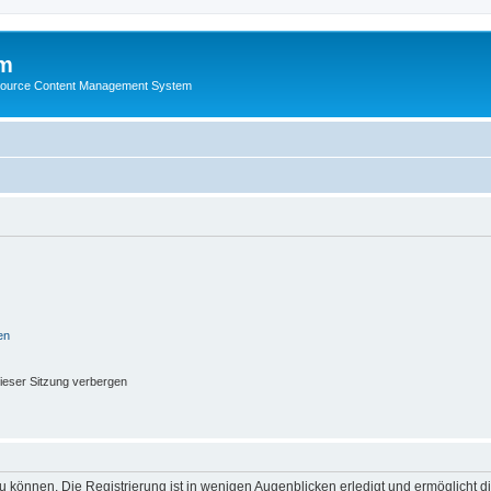
m
ource Content Management System
en
ieser Sitzung verbergen
 können. Die Registrierung ist in wenigen Augenblicken erledigt und ermöglicht di