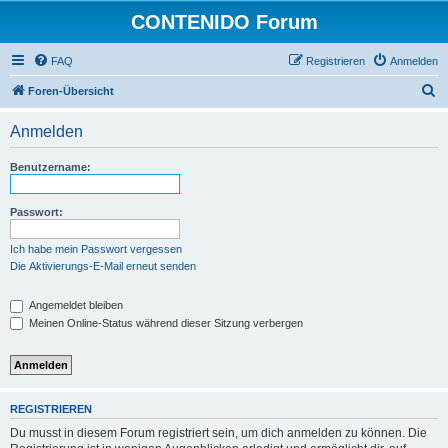
CONTENIDO Forum
FAQ
Registrieren
Anmelden
S
Foren-Übersicht
u
Anmelden
c
h
Benutzername:
e
Passwort:
Ich habe mein Passwort vergessen
Die Aktivierungs-E-Mail erneut senden
Angemeldet bleiben
Meinen Online-Status während dieser Sitzung verbergen
REGISTRIEREN
Du musst in diesem Forum registriert sein, um dich anmelden zu können. Die