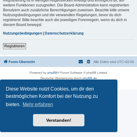
Registrierung ist in wenigen Augenblicken erledigt und ermöglicht dir, auf
weitere Funktionen zuzugreifen. Die Board-Administration kann registrierten
Benutzern auch zusätzliche Berechtigungen zuweisen. Beachte bitte unsere
Nutzungsbedingungen und die verwandten Regelungen, bevor du dich
registrierst. Bitte beachte auch die jeweiligen Forenregeln, wenn du dich in
diesem Board bewegst.
Nutzungsbedingungen
|
Datenschutzerklärung
Registrieren
Foren-Übersicht
Alle Zeiten sind
UTC+02:00
Powered by
phpBB
® Forum Software © phpBB Limited
Deutsche Übersetzung durch
phpBB.de
Datenschutz
|
Nutzungsbedingungen
Diese Website nutzt Cookies, um dir den
bestmöglichen Komfort bei der Nutzung zu
bieten.
Mehr erfahren
Verstanden!