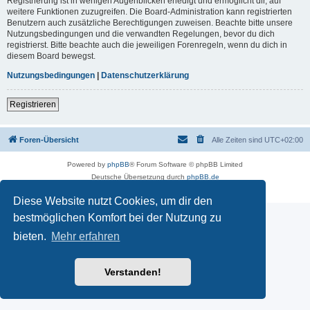
Registrierung ist in wenigen Augenblicken erledigt und ermöglicht dir, auf
weitere Funktionen zuzugreifen. Die Board-Administration kann registrierten
Benutzern auch zusätzliche Berechtigungen zuweisen. Beachte bitte unsere
Nutzungsbedingungen und die verwandten Regelungen, bevor du dich
registrierst. Bitte beachte auch die jeweiligen Forenregeln, wenn du dich in
diesem Board bewegst.
Nutzungsbedingungen
|
Datenschutzerklärung
Registrieren
Foren-Übersicht
Alle Zeiten sind
UTC+02:00
Powered by
phpBB
® Forum Software © phpBB Limited
Deutsche Übersetzung durch
phpBB.de
Datenschutz
|
Nutzungsbedingungen
Diese Website nutzt Cookies, um dir den
bestmöglichen Komfort bei der Nutzung zu
bieten.
Mehr erfahren
Verstanden!