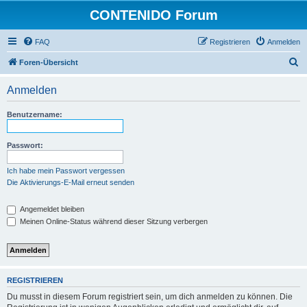
CONTENIDO Forum
FAQ
Registrieren
Anmelden
S
Foren-Übersicht
u
Anmelden
c
h
Benutzername:
e
Passwort:
Ich habe mein Passwort vergessen
Die Aktivierungs-E-Mail erneut senden
Angemeldet bleiben
Meinen Online-Status während dieser Sitzung verbergen
REGISTRIEREN
Du musst in diesem Forum registriert sein, um dich anmelden zu können. Die