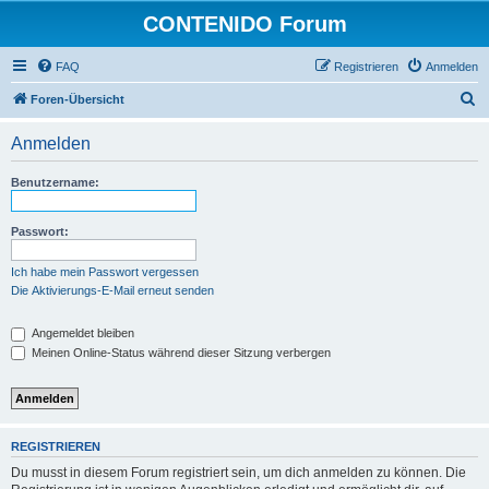
CONTENIDO Forum
FAQ
Registrieren
Anmelden
S
Foren-Übersicht
u
Anmelden
c
h
Benutzername:
e
Passwort:
Ich habe mein Passwort vergessen
Die Aktivierungs-E-Mail erneut senden
Angemeldet bleiben
Meinen Online-Status während dieser Sitzung verbergen
REGISTRIEREN
Du musst in diesem Forum registriert sein, um dich anmelden zu können. Die