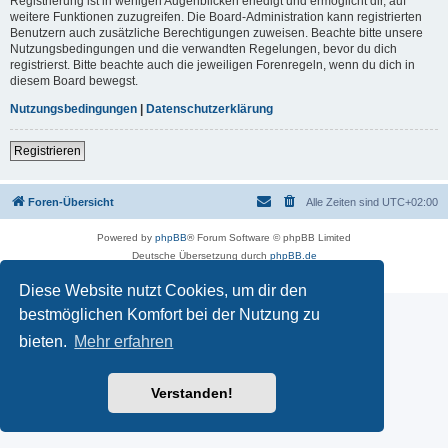
Registrierung ist in wenigen Augenblicken erledigt und ermöglicht dir, auf
weitere Funktionen zuzugreifen. Die Board-Administration kann registrierten
Benutzern auch zusätzliche Berechtigungen zuweisen. Beachte bitte unsere
Nutzungsbedingungen und die verwandten Regelungen, bevor du dich
registrierst. Bitte beachte auch die jeweiligen Forenregeln, wenn du dich in
diesem Board bewegst.
Nutzungsbedingungen
|
Datenschutzerklärung
Registrieren
Foren-Übersicht
Alle Zeiten sind
UTC+02:00
Powered by
phpBB
® Forum Software © phpBB Limited
Deutsche Übersetzung durch
phpBB.de
Datenschutz
|
Nutzungsbedingungen
Diese Website nutzt Cookies, um dir den
bestmöglichen Komfort bei der Nutzung zu
bieten.
Mehr erfahren
Verstanden!