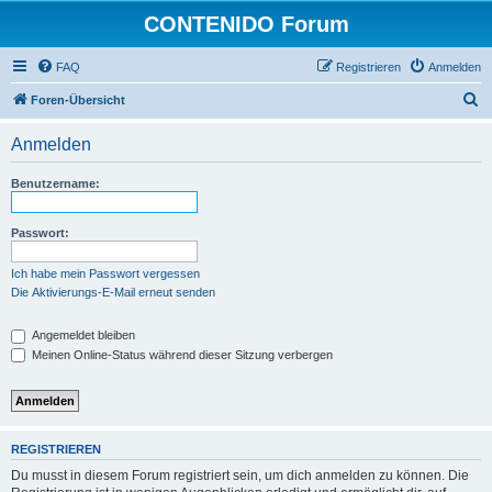
CONTENIDO Forum
FAQ
Registrieren
Anmelden
S
Foren-Übersicht
u
Anmelden
c
h
Benutzername:
e
Passwort:
Ich habe mein Passwort vergessen
Die Aktivierungs-E-Mail erneut senden
Angemeldet bleiben
Meinen Online-Status während dieser Sitzung verbergen
REGISTRIEREN
Du musst in diesem Forum registriert sein, um dich anmelden zu können. Die