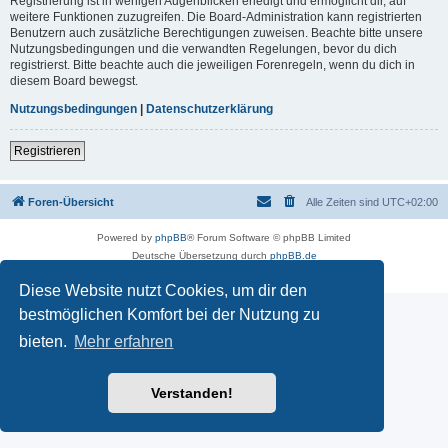
Registrierung ist in wenigen Augenblicken erledigt und ermöglicht dir, auf
weitere Funktionen zuzugreifen. Die Board-Administration kann registrierten
Benutzern auch zusätzliche Berechtigungen zuweisen. Beachte bitte unsere
Nutzungsbedingungen und die verwandten Regelungen, bevor du dich
registrierst. Bitte beachte auch die jeweiligen Forenregeln, wenn du dich in
diesem Board bewegst.
Nutzungsbedingungen
|
Datenschutzerklärung
Registrieren
Foren-Übersicht
Alle Zeiten sind
UTC+02:00
Powered by
phpBB
® Forum Software © phpBB Limited
Deutsche Übersetzung durch
phpBB.de
Datenschutz
|
Nutzungsbedingungen
Diese Website nutzt Cookies, um dir den
bestmöglichen Komfort bei der Nutzung zu
bieten.
Mehr erfahren
Verstanden!