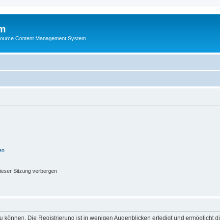
m
ource Content Management System
en
ieser Sitzung verbergen
 können. Die Registrierung ist in wenigen Augenblicken erledigt und ermöglicht di