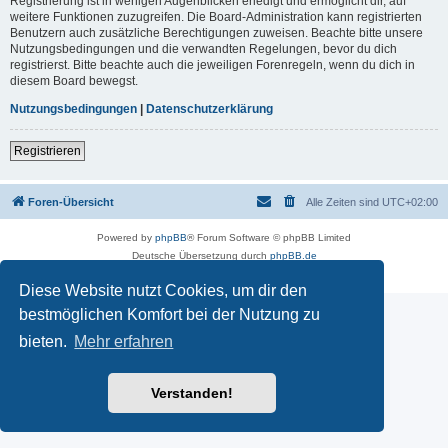
Registrierung ist in wenigen Augenblicken erledigt und ermöglicht dir, auf
weitere Funktionen zuzugreifen. Die Board-Administration kann registrierten
Benutzern auch zusätzliche Berechtigungen zuweisen. Beachte bitte unsere
Nutzungsbedingungen und die verwandten Regelungen, bevor du dich
registrierst. Bitte beachte auch die jeweiligen Forenregeln, wenn du dich in
diesem Board bewegst.
Nutzungsbedingungen
|
Datenschutzerklärung
Registrieren
Foren-Übersicht
Alle Zeiten sind
UTC+02:00
Powered by
phpBB
® Forum Software © phpBB Limited
Deutsche Übersetzung durch
phpBB.de
Datenschutz
|
Nutzungsbedingungen
Diese Website nutzt Cookies, um dir den
bestmöglichen Komfort bei der Nutzung zu
bieten.
Mehr erfahren
Verstanden!