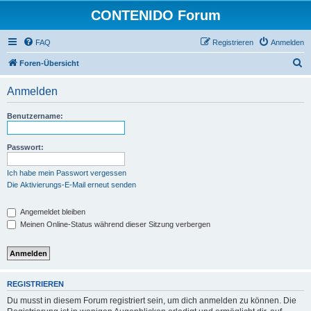
CONTENIDO Forum
FAQ
Registrieren
Anmelden
S
Foren-Übersicht
u
Anmelden
c
h
Benutzername:
e
Passwort:
Ich habe mein Passwort vergessen
Die Aktivierungs-E-Mail erneut senden
Angemeldet bleiben
Meinen Online-Status während dieser Sitzung verbergen
REGISTRIEREN
Du musst in diesem Forum registriert sein, um dich anmelden zu können. Die