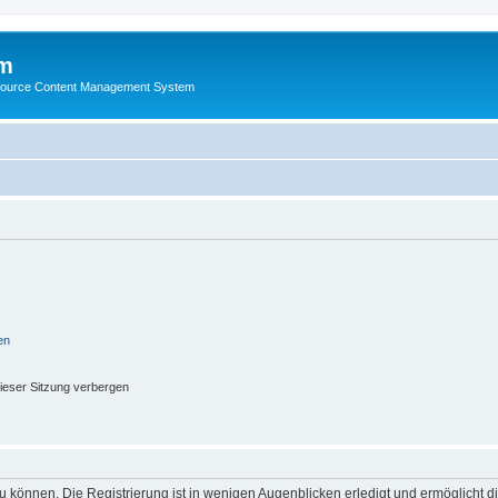
m
ource Content Management System
en
ieser Sitzung verbergen
 können. Die Registrierung ist in wenigen Augenblicken erledigt und ermöglicht di