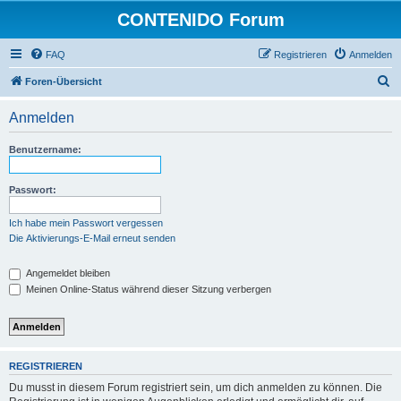
CONTENIDO Forum
FAQ
Registrieren
Anmelden
S
Foren-Übersicht
u
Anmelden
c
h
Benutzername:
e
Passwort:
Ich habe mein Passwort vergessen
Die Aktivierungs-E-Mail erneut senden
Angemeldet bleiben
Meinen Online-Status während dieser Sitzung verbergen
REGISTRIEREN
Du musst in diesem Forum registriert sein, um dich anmelden zu können. Die