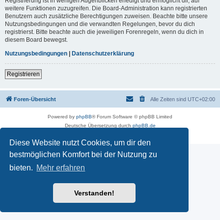
Registrierung ist in wenigen Augenblicken erledigt und ermöglicht dir, auf
weitere Funktionen zuzugreifen. Die Board-Administration kann registrierten
Benutzern auch zusätzliche Berechtigungen zuweisen. Beachte bitte unsere
Nutzungsbedingungen und die verwandten Regelungen, bevor du dich
registrierst. Bitte beachte auch die jeweiligen Forenregeln, wenn du dich in
diesem Board bewegst.
Nutzungsbedingungen
|
Datenschutzerklärung
Registrieren
Foren-Übersicht
Alle Zeiten sind
UTC+02:00
Powered by
phpBB
® Forum Software © phpBB Limited
Deutsche Übersetzung durch
phpBB.de
Datenschutz
|
Nutzungsbedingungen
Diese Website nutzt Cookies, um dir den
bestmöglichen Komfort bei der Nutzung zu
bieten.
Mehr erfahren
Verstanden!