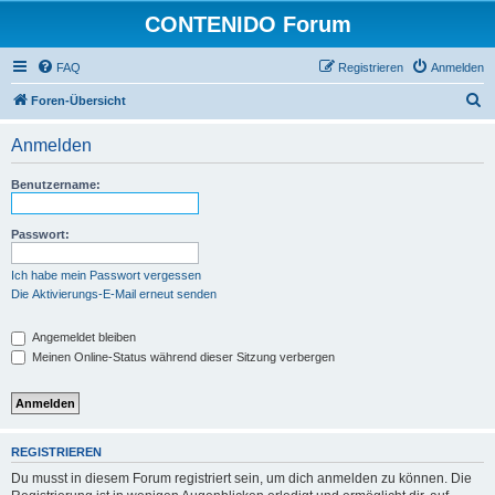
CONTENIDO Forum
FAQ
Registrieren
Anmelden
S
Foren-Übersicht
u
Anmelden
c
h
Benutzername:
e
Passwort:
Ich habe mein Passwort vergessen
Die Aktivierungs-E-Mail erneut senden
Angemeldet bleiben
Meinen Online-Status während dieser Sitzung verbergen
REGISTRIEREN
Du musst in diesem Forum registriert sein, um dich anmelden zu können. Die