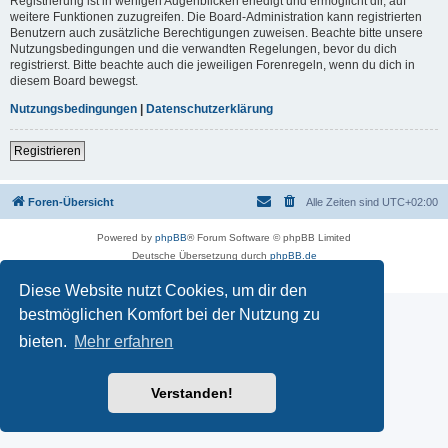
Registrierung ist in wenigen Augenblicken erledigt und ermöglicht dir, auf
weitere Funktionen zuzugreifen. Die Board-Administration kann registrierten
Benutzern auch zusätzliche Berechtigungen zuweisen. Beachte bitte unsere
Nutzungsbedingungen und die verwandten Regelungen, bevor du dich
registrierst. Bitte beachte auch die jeweiligen Forenregeln, wenn du dich in
diesem Board bewegst.
Nutzungsbedingungen
|
Datenschutzerklärung
Registrieren
Foren-Übersicht
Alle Zeiten sind
UTC+02:00
Powered by
phpBB
® Forum Software © phpBB Limited
Deutsche Übersetzung durch
phpBB.de
Datenschutz
|
Nutzungsbedingungen
Diese Website nutzt Cookies, um dir den
bestmöglichen Komfort bei der Nutzung zu
bieten.
Mehr erfahren
Verstanden!