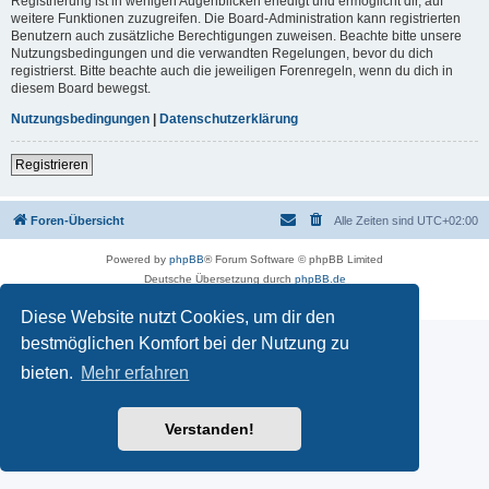
Registrierung ist in wenigen Augenblicken erledigt und ermöglicht dir, auf
weitere Funktionen zuzugreifen. Die Board-Administration kann registrierten
Benutzern auch zusätzliche Berechtigungen zuweisen. Beachte bitte unsere
Nutzungsbedingungen und die verwandten Regelungen, bevor du dich
registrierst. Bitte beachte auch die jeweiligen Forenregeln, wenn du dich in
diesem Board bewegst.
Nutzungsbedingungen
|
Datenschutzerklärung
Registrieren
Foren-Übersicht
Alle Zeiten sind
UTC+02:00
Powered by
phpBB
® Forum Software © phpBB Limited
Deutsche Übersetzung durch
phpBB.de
Datenschutz
|
Nutzungsbedingungen
Diese Website nutzt Cookies, um dir den
bestmöglichen Komfort bei der Nutzung zu
bieten.
Mehr erfahren
Verstanden!