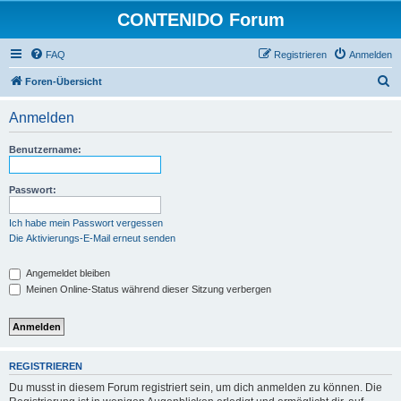
CONTENIDO Forum
FAQ
Registrieren
Anmelden
S
Foren-Übersicht
u
Anmelden
c
h
Benutzername:
e
Passwort:
Ich habe mein Passwort vergessen
Die Aktivierungs-E-Mail erneut senden
Angemeldet bleiben
Meinen Online-Status während dieser Sitzung verbergen
REGISTRIEREN
Du musst in diesem Forum registriert sein, um dich anmelden zu können. Die