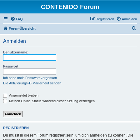
CONTENIDO Forum
FAQ
Registrieren
Anmelden
S
Foren-Übersicht
u
Anmelden
c
h
Benutzername:
e
Passwort:
Ich habe mein Passwort vergessen
Die Aktivierungs-E-Mail erneut senden
Angemeldet bleiben
Meinen Online-Status während dieser Sitzung verbergen
REGISTRIEREN
Du musst in diesem Forum registriert sein, um dich anmelden zu können. Die