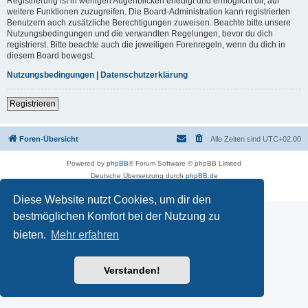
Registrierung ist in wenigen Augenblicken erledigt und ermöglicht dir, auf
weitere Funktionen zuzugreifen. Die Board-Administration kann registrierten
Benutzern auch zusätzliche Berechtigungen zuweisen. Beachte bitte unsere
Nutzungsbedingungen und die verwandten Regelungen, bevor du dich
registrierst. Bitte beachte auch die jeweiligen Forenregeln, wenn du dich in
diesem Board bewegst.
Nutzungsbedingungen
|
Datenschutzerklärung
Registrieren
Foren-Übersicht
Alle Zeiten sind
UTC+02:00
Powered by
phpBB
® Forum Software © phpBB Limited
Deutsche Übersetzung durch
phpBB.de
Datenschutz
|
Nutzungsbedingungen
Diese Website nutzt Cookies, um dir den
bestmöglichen Komfort bei der Nutzung zu
bieten.
Mehr erfahren
Verstanden!