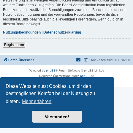
Registrierung ist in wenigen Augenblicken erledigt und ermöglicht dir, auf
weitere Funktionen zuzugreifen. Die Board-Administration kann registrierten
Benutzern auch zusätzliche Berechtigungen zuweisen. Beachte bitte unsere
Nutzungsbedingungen und die verwandten Regelungen, bevor du dich
registrierst. Bitte beachte auch die jeweiligen Forenregeln, wenn du dich in
diesem Board bewegst.
Nutzungsbedingungen
|
Datenschutzerklärung
Registrieren
Foren-Übersicht
Alle Zeiten sind
UTC+02:00
Powered by
phpBB
® Forum Software © phpBB Limited
Deutsche Übersetzung durch
phpBB.de
Datenschutz
|
Nutzungsbedingungen
Diese Website nutzt Cookies, um dir den
bestmöglichen Komfort bei der Nutzung zu
bieten.
Mehr erfahren
Verstanden!