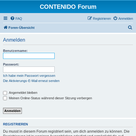
CONTENIDO Forum
FAQ
Registrieren
Anmelden
S
Foren-Übersicht
u
Anmelden
c
h
Benutzername:
e
Passwort:
Ich habe mein Passwort vergessen
Die Aktivierungs-E-Mail erneut senden
Angemeldet bleiben
Meinen Online-Status während dieser Sitzung verbergen
REGISTRIEREN
Du musst in diesem Forum registriert sein, um dich anmelden zu können. Die