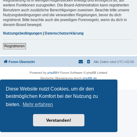
Registrierung ist in wenigen Augenblicken erledigt und ermöglicht dir, auf
weitere Funktionen zuzugreifen. Die Board-Administration kann registrierten
Benutzern auch zusätzliche Berechtigungen zuweisen. Beachte bitte unsere
Nutzungsbedingungen und die verwandten Regelungen, bevor du dich
registrierst. Bitte beachte auch die jeweiligen Forenregeln, wenn du dich in
diesem Board bewegst.
Nutzungsbedingungen
|
Datenschutzerklärung
Registrieren
Foren-Übersicht
Alle Zeiten sind
UTC+02:00
Powered by
phpBB
® Forum Software © phpBB Limited
Deutsche Übersetzung durch
phpBB.de
Datenschutz
|
Nutzungsbedingungen
Diese Website nutzt Cookies, um dir den
bestmöglichen Komfort bei der Nutzung zu
bieten.
Mehr erfahren
Verstanden!