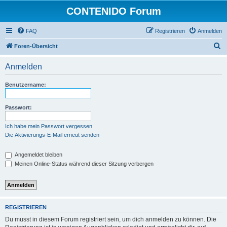
CONTENIDO Forum
FAQ
Registrieren
Anmelden
S
Foren-Übersicht
u
Anmelden
c
h
Benutzername:
e
Passwort:
Ich habe mein Passwort vergessen
Die Aktivierungs-E-Mail erneut senden
Angemeldet bleiben
Meinen Online-Status während dieser Sitzung verbergen
REGISTRIEREN
Du musst in diesem Forum registriert sein, um dich anmelden zu können. Die