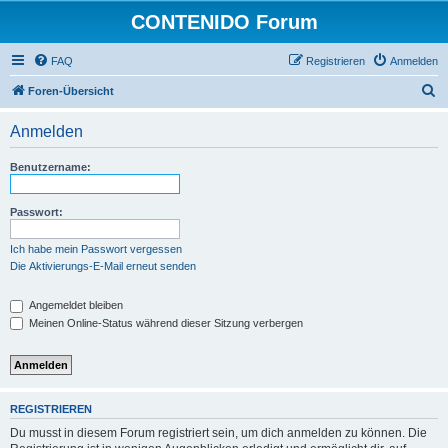
CONTENIDO Forum
FAQ
Registrieren
Anmelden
S
Foren-Übersicht
u
Anmelden
c
h
Benutzername:
e
Passwort:
Ich habe mein Passwort vergessen
Die Aktivierungs-E-Mail erneut senden
Angemeldet bleiben
Meinen Online-Status während dieser Sitzung verbergen
REGISTRIEREN
Du musst in diesem Forum registriert sein, um dich anmelden zu können. Die