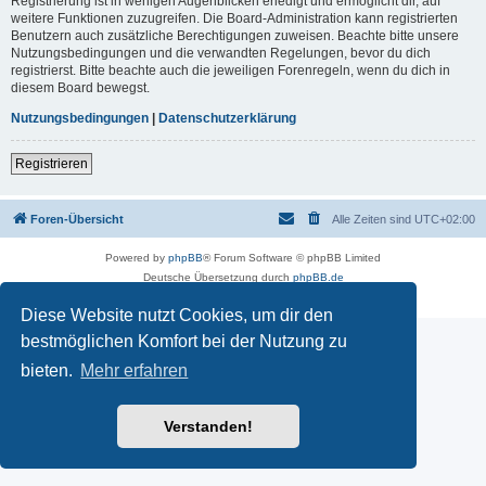
Registrierung ist in wenigen Augenblicken erledigt und ermöglicht dir, auf
weitere Funktionen zuzugreifen. Die Board-Administration kann registrierten
Benutzern auch zusätzliche Berechtigungen zuweisen. Beachte bitte unsere
Nutzungsbedingungen und die verwandten Regelungen, bevor du dich
registrierst. Bitte beachte auch die jeweiligen Forenregeln, wenn du dich in
diesem Board bewegst.
Nutzungsbedingungen
|
Datenschutzerklärung
Registrieren
Foren-Übersicht
Alle Zeiten sind
UTC+02:00
Powered by
phpBB
® Forum Software © phpBB Limited
Deutsche Übersetzung durch
phpBB.de
Datenschutz
|
Nutzungsbedingungen
Diese Website nutzt Cookies, um dir den
bestmöglichen Komfort bei der Nutzung zu
bieten.
Mehr erfahren
Verstanden!