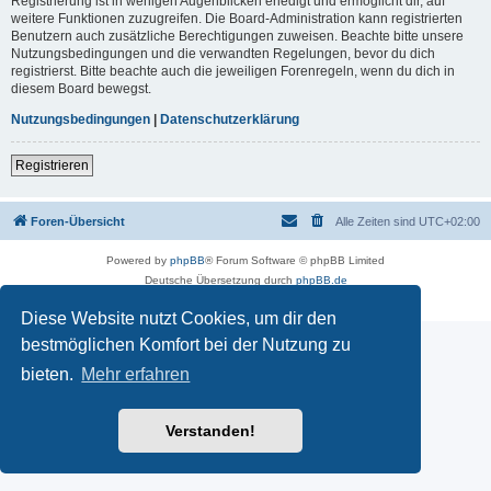
Registrierung ist in wenigen Augenblicken erledigt und ermöglicht dir, auf
weitere Funktionen zuzugreifen. Die Board-Administration kann registrierten
Benutzern auch zusätzliche Berechtigungen zuweisen. Beachte bitte unsere
Nutzungsbedingungen und die verwandten Regelungen, bevor du dich
registrierst. Bitte beachte auch die jeweiligen Forenregeln, wenn du dich in
diesem Board bewegst.
Nutzungsbedingungen
|
Datenschutzerklärung
Registrieren
Foren-Übersicht
Alle Zeiten sind
UTC+02:00
Powered by
phpBB
® Forum Software © phpBB Limited
Deutsche Übersetzung durch
phpBB.de
Datenschutz
|
Nutzungsbedingungen
Diese Website nutzt Cookies, um dir den
bestmöglichen Komfort bei der Nutzung zu
bieten.
Mehr erfahren
Verstanden!