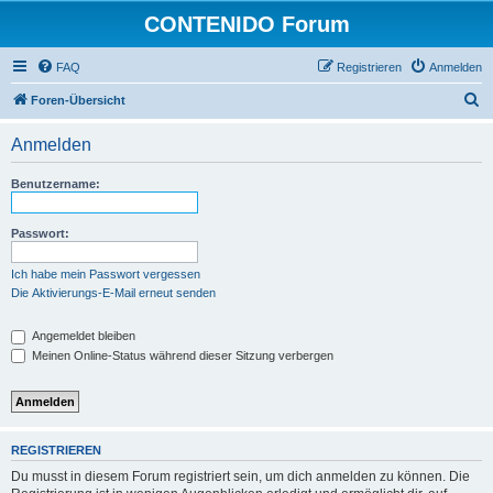
CONTENIDO Forum
FAQ
Registrieren
Anmelden
S
Foren-Übersicht
u
Anmelden
c
h
Benutzername:
e
Passwort:
Ich habe mein Passwort vergessen
Die Aktivierungs-E-Mail erneut senden
Angemeldet bleiben
Meinen Online-Status während dieser Sitzung verbergen
REGISTRIEREN
Du musst in diesem Forum registriert sein, um dich anmelden zu können. Die