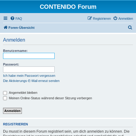
CONTENIDO Forum
FAQ
Registrieren
Anmelden
S
Foren-Übersicht
u
Anmelden
c
h
Benutzername:
e
Passwort:
Ich habe mein Passwort vergessen
Die Aktivierungs-E-Mail erneut senden
Angemeldet bleiben
Meinen Online-Status während dieser Sitzung verbergen
REGISTRIEREN
Du musst in diesem Forum registriert sein, um dich anmelden zu können. Die