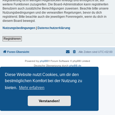
Registrierung ist in wenigen Augenblicken erledigt und ermöglicht dir, auf
weitere Funktionen zuzugreifen. Die Board-Administration kann registrierten
Benutzern auch zusätzliche Berechtigungen zuweisen. Beachte bitte unsere
Nutzungsbedingungen und die verwandten Regelungen, bevor du dich
registrierst. Bitte beachte auch die jeweiligen Forenregeln, wenn du dich in
diesem Board bewegst.
Nutzungsbedingungen
|
Datenschutzerklärung
Registrieren
Foren-Übersicht
Alle Zeiten sind
UTC+02:00
Powered by
phpBB
® Forum Software © phpBB Limited
Deutsche Übersetzung durch
phpBB.de
Datenschutz
|
Nutzungsbedingungen
Diese Website nutzt Cookies, um dir den
bestmöglichen Komfort bei der Nutzung zu
bieten.
Mehr erfahren
Verstanden!