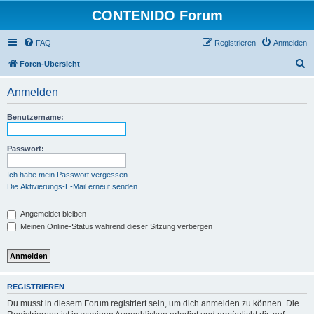
CONTENIDO Forum
FAQ
Registrieren
Anmelden
S
Foren-Übersicht
u
Anmelden
c
h
Benutzername:
e
Passwort:
Ich habe mein Passwort vergessen
Die Aktivierungs-E-Mail erneut senden
Angemeldet bleiben
Meinen Online-Status während dieser Sitzung verbergen
REGISTRIEREN
Du musst in diesem Forum registriert sein, um dich anmelden zu können. Die