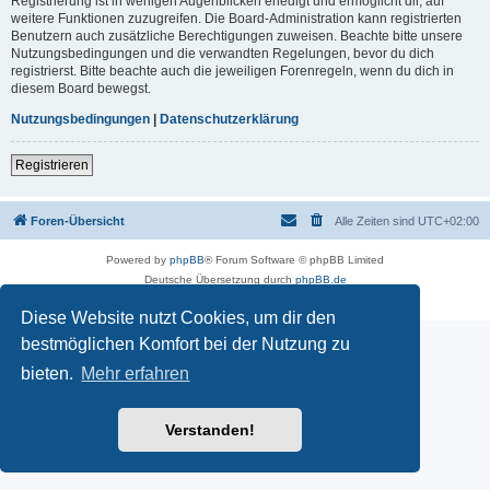
Registrierung ist in wenigen Augenblicken erledigt und ermöglicht dir, auf
weitere Funktionen zuzugreifen. Die Board-Administration kann registrierten
Benutzern auch zusätzliche Berechtigungen zuweisen. Beachte bitte unsere
Nutzungsbedingungen und die verwandten Regelungen, bevor du dich
registrierst. Bitte beachte auch die jeweiligen Forenregeln, wenn du dich in
diesem Board bewegst.
Nutzungsbedingungen
|
Datenschutzerklärung
Registrieren
Foren-Übersicht
Alle Zeiten sind
UTC+02:00
Powered by
phpBB
® Forum Software © phpBB Limited
Deutsche Übersetzung durch
phpBB.de
Datenschutz
|
Nutzungsbedingungen
Diese Website nutzt Cookies, um dir den
bestmöglichen Komfort bei der Nutzung zu
bieten.
Mehr erfahren
Verstanden!