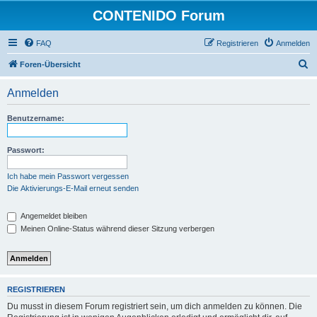
CONTENIDO Forum
FAQ
Registrieren
Anmelden
S
Foren-Übersicht
u
Anmelden
c
h
Benutzername:
e
Passwort:
Ich habe mein Passwort vergessen
Die Aktivierungs-E-Mail erneut senden
Angemeldet bleiben
Meinen Online-Status während dieser Sitzung verbergen
REGISTRIEREN
Du musst in diesem Forum registriert sein, um dich anmelden zu können. Die