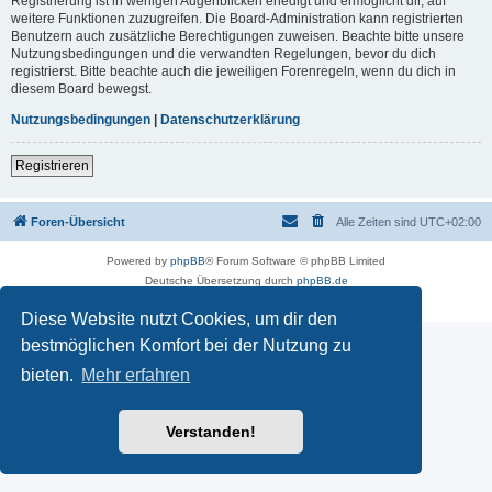
Registrierung ist in wenigen Augenblicken erledigt und ermöglicht dir, auf
weitere Funktionen zuzugreifen. Die Board-Administration kann registrierten
Benutzern auch zusätzliche Berechtigungen zuweisen. Beachte bitte unsere
Nutzungsbedingungen und die verwandten Regelungen, bevor du dich
registrierst. Bitte beachte auch die jeweiligen Forenregeln, wenn du dich in
diesem Board bewegst.
Nutzungsbedingungen
|
Datenschutzerklärung
Registrieren
Foren-Übersicht
Alle Zeiten sind
UTC+02:00
Powered by
phpBB
® Forum Software © phpBB Limited
Deutsche Übersetzung durch
phpBB.de
Datenschutz
|
Nutzungsbedingungen
Diese Website nutzt Cookies, um dir den
bestmöglichen Komfort bei der Nutzung zu
bieten.
Mehr erfahren
Verstanden!