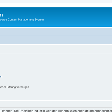
m
ource Content Management System
en
ieser Sitzung verbergen
 können. Die Registrierung ist in wenigen Augenblicken erledigt und ermöglicht di