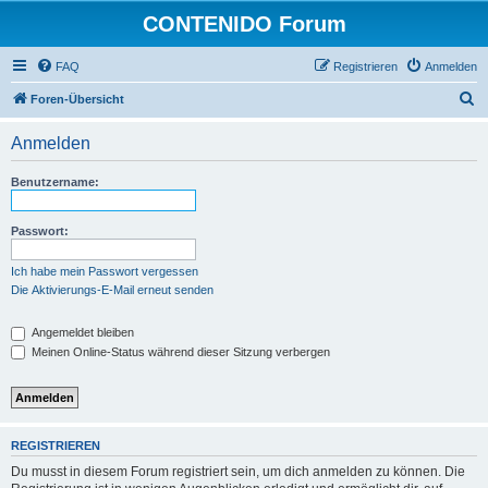
CONTENIDO Forum
FAQ
Registrieren
Anmelden
S
Foren-Übersicht
u
Anmelden
c
h
Benutzername:
e
Passwort:
Ich habe mein Passwort vergessen
Die Aktivierungs-E-Mail erneut senden
Angemeldet bleiben
Meinen Online-Status während dieser Sitzung verbergen
REGISTRIEREN
Du musst in diesem Forum registriert sein, um dich anmelden zu können. Die