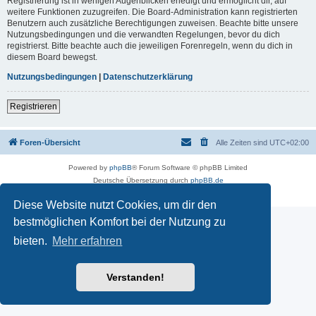
Registrierung ist in wenigen Augenblicken erledigt und ermöglicht dir, auf
weitere Funktionen zuzugreifen. Die Board-Administration kann registrierten
Benutzern auch zusätzliche Berechtigungen zuweisen. Beachte bitte unsere
Nutzungsbedingungen und die verwandten Regelungen, bevor du dich
registrierst. Bitte beachte auch die jeweiligen Forenregeln, wenn du dich in
diesem Board bewegst.
Nutzungsbedingungen
|
Datenschutzerklärung
Registrieren
Foren-Übersicht
Alle Zeiten sind
UTC+02:00
Powered by
phpBB
® Forum Software © phpBB Limited
Deutsche Übersetzung durch
phpBB.de
Datenschutz
|
Nutzungsbedingungen
Diese Website nutzt Cookies, um dir den
bestmöglichen Komfort bei der Nutzung zu
bieten.
Mehr erfahren
Verstanden!