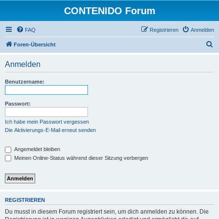
CONTENIDO Forum
FAQ
Registrieren
Anmelden
S
Foren-Übersicht
u
Anmelden
c
h
Benutzername:
e
Passwort:
Ich habe mein Passwort vergessen
Die Aktivierungs-E-Mail erneut senden
Angemeldet bleiben
Meinen Online-Status während dieser Sitzung verbergen
REGISTRIEREN
Du musst in diesem Forum registriert sein, um dich anmelden zu können. Die