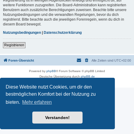
Registrierung ist in wenigen Augenblicken erledigt und ermöglicht dir, auf
weitere Funktionen zuzugreifen. Die Board-Administration kann registrierten
Benutzern auch zusätzliche Berechtigungen zuweisen. Beachte bitte unsere
Nutzungsbedingungen und die verwandten Regelungen, bevor du dich
registrierst. Bitte beachte auch die jeweiligen Forenregeln, wenn du dich in
diesem Board bewegst.
Nutzungsbedingungen
|
Datenschutzerklärung
Registrieren
Foren-Übersicht
Alle Zeiten sind
UTC+02:00
Powered by
phpBB
® Forum Software © phpBB Limited
Deutsche Übersetzung durch
phpBB.de
Datenschutz
|
Nutzungsbedingungen
Diese Website nutzt Cookies, um dir den
bestmöglichen Komfort bei der Nutzung zu
bieten.
Mehr erfahren
Verstanden!