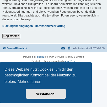
Registrierung ist in wenigen Augenblicken erledigt und ermöglicht dir, auf
weitere Funktionen zuzugreifen. Die Board-Administration kann registrierten
Benutzern auch zusätzliche Berechtigungen zuweisen. Beachte bitte unsere
Nutzungsbedingungen und die verwandten Regelungen, bevor du dich
registrierst. Bitte beachte auch die jeweiligen Forenregeln, wenn du dich in
diesem Board bewegst.
Nutzungsbedingungen
|
Datenschutzerklärung
Registrieren
Foren-Übersicht
Alle Zeiten sind
UTC+02:00
Powered by
phpBB
® Forum Software © phpBB Limited
Deutsche Übersetzung durch
phpBB.de
Datenschutz
|
Nutzungsbedingungen
Diese Website nutzt Cookies, um dir den
bestmöglichen Komfort bei der Nutzung zu
bieten.
Mehr erfahren
Verstanden!