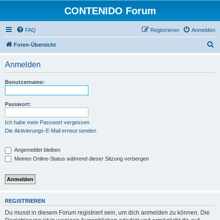
CONTENIDO Forum
FAQ
Registrieren
Anmelden
S
Foren-Übersicht
u
Anmelden
c
h
Benutzername:
e
Passwort:
Ich habe mein Passwort vergessen
Die Aktivierungs-E-Mail erneut senden
Angemeldet bleiben
Meinen Online-Status während dieser Sitzung verbergen
REGISTRIEREN
Du musst in diesem Forum registriert sein, um dich anmelden zu können. Die