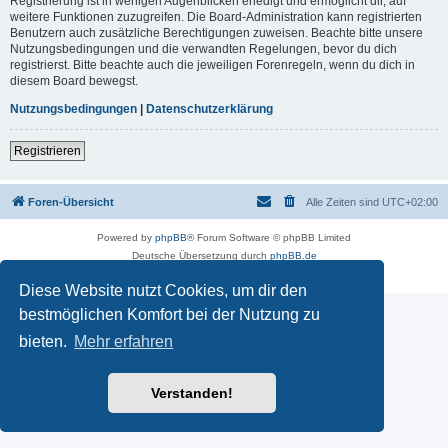
Registrierung ist in wenigen Augenblicken erledigt und ermöglicht dir, auf
weitere Funktionen zuzugreifen. Die Board-Administration kann registrierten
Benutzern auch zusätzliche Berechtigungen zuweisen. Beachte bitte unsere
Nutzungsbedingungen und die verwandten Regelungen, bevor du dich
registrierst. Bitte beachte auch die jeweiligen Forenregeln, wenn du dich in
diesem Board bewegst.
Nutzungsbedingungen
|
Datenschutzerklärung
Registrieren
Foren-Übersicht
Alle Zeiten sind
UTC+02:00
Powered by
phpBB
® Forum Software © phpBB Limited
Deutsche Übersetzung durch
phpBB.de
Datenschutz
|
Nutzungsbedingungen
Diese Website nutzt Cookies, um dir den
bestmöglichen Komfort bei der Nutzung zu
bieten.
Mehr erfahren
Verstanden!