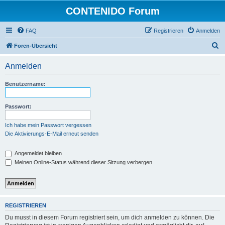
CONTENIDO Forum
FAQ
Registrieren
Anmelden
S
Foren-Übersicht
u
Anmelden
c
h
Benutzername:
e
Passwort:
Ich habe mein Passwort vergessen
Die Aktivierungs-E-Mail erneut senden
Angemeldet bleiben
Meinen Online-Status während dieser Sitzung verbergen
REGISTRIEREN
Du musst in diesem Forum registriert sein, um dich anmelden zu können. Die