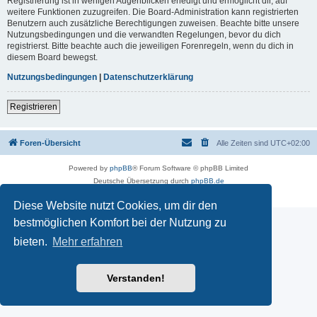
Registrierung ist in wenigen Augenblicken erledigt und ermöglicht dir, auf
weitere Funktionen zuzugreifen. Die Board-Administration kann registrierten
Benutzern auch zusätzliche Berechtigungen zuweisen. Beachte bitte unsere
Nutzungsbedingungen und die verwandten Regelungen, bevor du dich
registrierst. Bitte beachte auch die jeweiligen Forenregeln, wenn du dich in
diesem Board bewegst.
Nutzungsbedingungen
|
Datenschutzerklärung
Registrieren
Foren-Übersicht
Alle Zeiten sind
UTC+02:00
Powered by
phpBB
® Forum Software © phpBB Limited
Deutsche Übersetzung durch
phpBB.de
Datenschutz
|
Nutzungsbedingungen
Diese Website nutzt Cookies, um dir den
bestmöglichen Komfort bei der Nutzung zu
bieten.
Mehr erfahren
Verstanden!