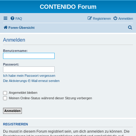
CONTENIDO Forum
FAQ
Registrieren
Anmelden
S
Foren-Übersicht
u
Anmelden
c
h
Benutzername:
e
Passwort:
Ich habe mein Passwort vergessen
Die Aktivierungs-E-Mail erneut senden
Angemeldet bleiben
Meinen Online-Status während dieser Sitzung verbergen
REGISTRIEREN
Du musst in diesem Forum registriert sein, um dich anmelden zu können. Die