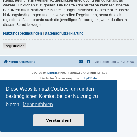
Registrierung ist in wenigen Augenblicken erledigt und ermöglicht dir, auf
weitere Funktionen zuzugreifen. Die Board-Administration kann registrierten
Benutzern auch zusätzliche Berechtigungen zuweisen. Beachte bitte unsere
Nutzungsbedingungen und die verwandten Regelungen, bevor du dich
registrierst. Bitte beachte auch die jeweiligen Forenregeln, wenn du dich in
diesem Board bewegst.
Nutzungsbedingungen
|
Datenschutzerklärung
Registrieren
Foren-Übersicht
Alle Zeiten sind
UTC+02:00
Powered by
phpBB
® Forum Software © phpBB Limited
Deutsche Übersetzung durch
phpBB.de
Datenschutz
|
Nutzungsbedingungen
Diese Website nutzt Cookies, um dir den
bestmöglichen Komfort bei der Nutzung zu
bieten.
Mehr erfahren
Verstanden!