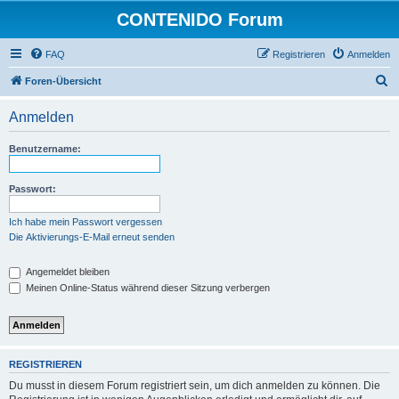
CONTENIDO Forum
FAQ
Registrieren
Anmelden
S
Foren-Übersicht
u
Anmelden
c
h
Benutzername:
e
Passwort:
Ich habe mein Passwort vergessen
Die Aktivierungs-E-Mail erneut senden
Angemeldet bleiben
Meinen Online-Status während dieser Sitzung verbergen
REGISTRIEREN
Du musst in diesem Forum registriert sein, um dich anmelden zu können. Die