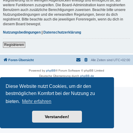
Registrierung ist in wenigen Augenblicken erledigt und ermöglicht dir, auf
weitere Funktionen zuzugreifen. Die Board-Administration kann registrierten
Benutzern auch zusätzliche Berechtigungen zuweisen. Beachte bitte unsere
Nutzungsbedingungen und die verwandten Regelungen, bevor du dich
registrierst. Bitte beachte auch die jeweiligen Forenregeln, wenn du dich in
diesem Board bewegst.
Nutzungsbedingungen
|
Datenschutzerklärung
Registrieren
Foren-Übersicht
Alle Zeiten sind
UTC+02:00
Powered by
phpBB
® Forum Software © phpBB Limited
Deutsche Übersetzung durch
phpBB.de
Datenschutz
|
Nutzungsbedingungen
Diese Website nutzt Cookies, um dir den
bestmöglichen Komfort bei der Nutzung zu
bieten.
Mehr erfahren
Verstanden!