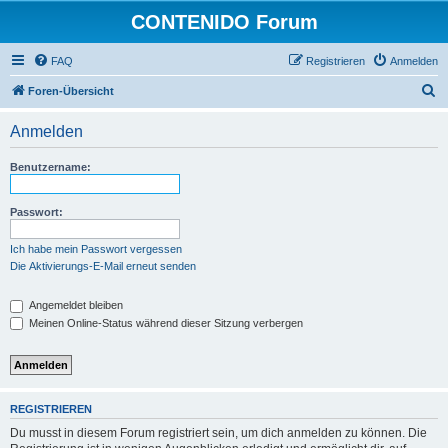
CONTENIDO Forum
FAQ
Registrieren
Anmelden
S
Foren-Übersicht
u
Anmelden
c
h
Benutzername:
e
Passwort:
Ich habe mein Passwort vergessen
Die Aktivierungs-E-Mail erneut senden
Angemeldet bleiben
Meinen Online-Status während dieser Sitzung verbergen
REGISTRIEREN
Du musst in diesem Forum registriert sein, um dich anmelden zu können. Die