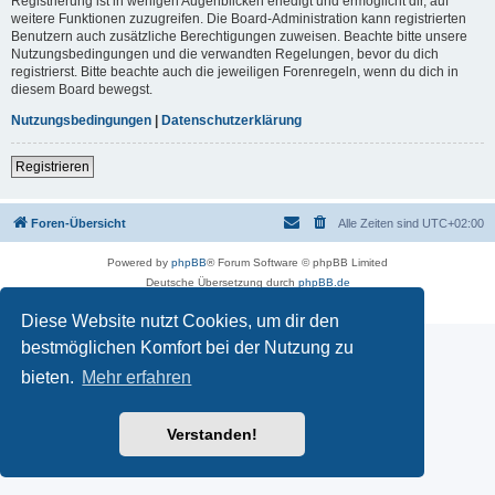
Registrierung ist in wenigen Augenblicken erledigt und ermöglicht dir, auf
weitere Funktionen zuzugreifen. Die Board-Administration kann registrierten
Benutzern auch zusätzliche Berechtigungen zuweisen. Beachte bitte unsere
Nutzungsbedingungen und die verwandten Regelungen, bevor du dich
registrierst. Bitte beachte auch die jeweiligen Forenregeln, wenn du dich in
diesem Board bewegst.
Nutzungsbedingungen
|
Datenschutzerklärung
Registrieren
Foren-Übersicht
Alle Zeiten sind
UTC+02:00
Powered by
phpBB
® Forum Software © phpBB Limited
Deutsche Übersetzung durch
phpBB.de
Datenschutz
|
Nutzungsbedingungen
Diese Website nutzt Cookies, um dir den
bestmöglichen Komfort bei der Nutzung zu
bieten.
Mehr erfahren
Verstanden!