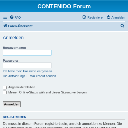
CONTENIDO Forum
FAQ
Registrieren
Anmelden
S
Foren-Übersicht
u
Anmelden
c
h
Benutzername:
e
Passwort:
Ich habe mein Passwort vergessen
Die Aktivierungs-E-Mail erneut senden
Angemeldet bleiben
Meinen Online-Status während dieser Sitzung verbergen
REGISTRIEREN
Du musst in diesem Forum registriert sein, um dich anmelden zu können. Die