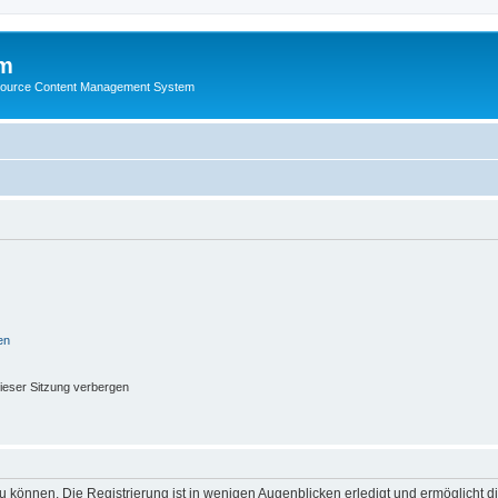
m
ource Content Management System
en
ieser Sitzung verbergen
 können. Die Registrierung ist in wenigen Augenblicken erledigt und ermöglicht di