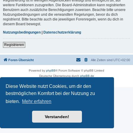
Registrierung ist in wenigen Augenblicken erledigt und ermöglicht dir, auf
weitere Funktionen zuzugreifen. Die Board-Administration kann registrierten
Benutzern auch zusätzliche Berechtigungen zuweisen. Beachte bitte unsere
Nutzungsbedingungen und die verwandten Regelungen, bevor du dich
registrierst. Bitte beachte auch die jeweiligen Forenregeln, wenn du dich in
diesem Board bewegst.
Nutzungsbedingungen
|
Datenschutzerklärung
Registrieren
Foren-Übersicht
Alle Zeiten sind
UTC+02:00
Powered by
phpBB
® Forum Software © phpBB Limited
Deutsche Übersetzung durch
phpBB.de
Datenschutz
|
Nutzungsbedingungen
Diese Website nutzt Cookies, um dir den
bestmöglichen Komfort bei der Nutzung zu
bieten.
Mehr erfahren
Verstanden!