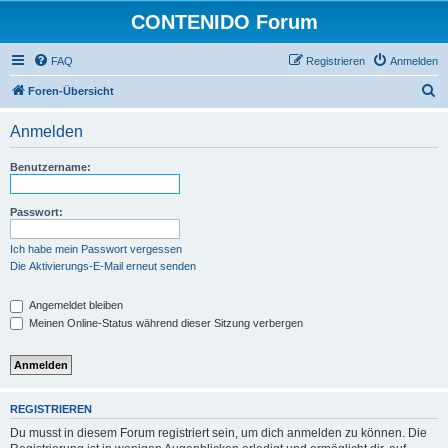
CONTENIDO Forum
FAQ
Registrieren
Anmelden
S
Foren-Übersicht
u
Anmelden
c
h
Benutzername:
e
Passwort:
Ich habe mein Passwort vergessen
Die Aktivierungs-E-Mail erneut senden
Angemeldet bleiben
Meinen Online-Status während dieser Sitzung verbergen
REGISTRIEREN
Du musst in diesem Forum registriert sein, um dich anmelden zu können. Die