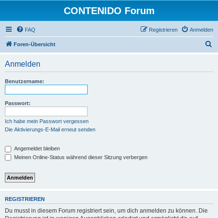
CONTENIDO Forum
FAQ
Registrieren
Anmelden
S
Foren-Übersicht
u
Anmelden
c
h
Benutzername:
e
Passwort:
Ich habe mein Passwort vergessen
Die Aktivierungs-E-Mail erneut senden
Angemeldet bleiben
Meinen Online-Status während dieser Sitzung verbergen
REGISTRIEREN
Du musst in diesem Forum registriert sein, um dich anmelden zu können. Die