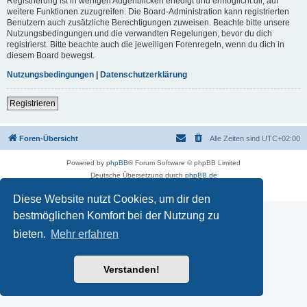
Registrierung ist in wenigen Augenblicken erledigt und ermöglicht dir, auf
weitere Funktionen zuzugreifen. Die Board-Administration kann registrierten
Benutzern auch zusätzliche Berechtigungen zuweisen. Beachte bitte unsere
Nutzungsbedingungen und die verwandten Regelungen, bevor du dich
registrierst. Bitte beachte auch die jeweiligen Forenregeln, wenn du dich in
diesem Board bewegst.
Nutzungsbedingungen
|
Datenschutzerklärung
Registrieren
Foren-Übersicht
Alle Zeiten sind
UTC+02:00
Powered by
phpBB
® Forum Software © phpBB Limited
Deutsche Übersetzung durch
phpBB.de
Datenschutz
|
Nutzungsbedingungen
Diese Website nutzt Cookies, um dir den
bestmöglichen Komfort bei der Nutzung zu
bieten.
Mehr erfahren
Verstanden!