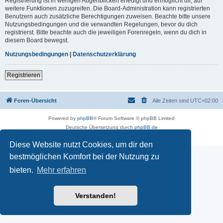
Registrierung ist in wenigen Augenblicken erledigt und ermöglicht dir, auf
weitere Funktionen zuzugreifen. Die Board-Administration kann registrierten
Benutzern auch zusätzliche Berechtigungen zuweisen. Beachte bitte unsere
Nutzungsbedingungen und die verwandten Regelungen, bevor du dich
registrierst. Bitte beachte auch die jeweiligen Forenregeln, wenn du dich in
diesem Board bewegst.
Nutzungsbedingungen
|
Datenschutzerklärung
Registrieren
Foren-Übersicht
Alle Zeiten sind
UTC+02:00
Powered by
phpBB
® Forum Software © phpBB Limited
Deutsche Übersetzung durch
phpBB.de
Datenschutz
|
Nutzungsbedingungen
Diese Website nutzt Cookies, um dir den
bestmöglichen Komfort bei der Nutzung zu
bieten.
Mehr erfahren
Verstanden!