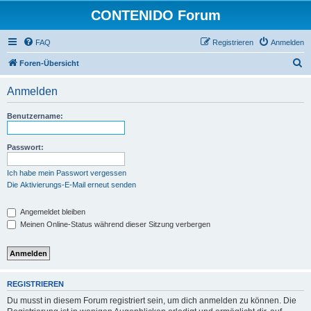
CONTENIDO Forum
FAQ
Registrieren
Anmelden
S
Foren-Übersicht
u
Anmelden
c
h
Benutzername:
e
Passwort:
Ich habe mein Passwort vergessen
Die Aktivierungs-E-Mail erneut senden
Angemeldet bleiben
Meinen Online-Status während dieser Sitzung verbergen
REGISTRIEREN
Du musst in diesem Forum registriert sein, um dich anmelden zu können. Die