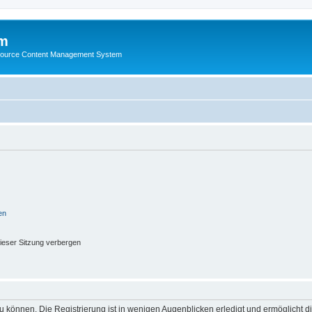
m
ource Content Management System
en
ieser Sitzung verbergen
 können. Die Registrierung ist in wenigen Augenblicken erledigt und ermöglicht di