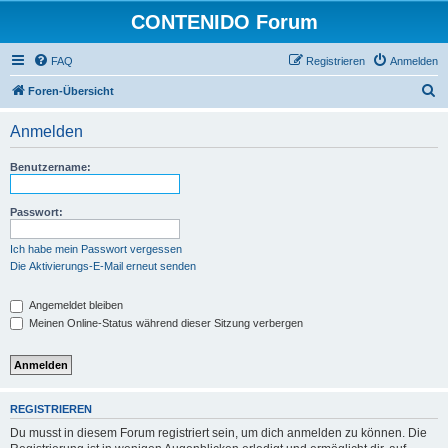
CONTENIDO Forum
FAQ
Registrieren
Anmelden
S
Foren-Übersicht
u
Anmelden
c
h
Benutzername:
e
Passwort:
Ich habe mein Passwort vergessen
Die Aktivierungs-E-Mail erneut senden
Angemeldet bleiben
Meinen Online-Status während dieser Sitzung verbergen
REGISTRIEREN
Du musst in diesem Forum registriert sein, um dich anmelden zu können. Die