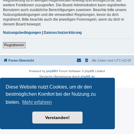
Registrierung ist in wenigen Augenblicken erledigt und ermöglicht dir, auf
weitere Funktionen zuzugreifen. Die Board-Administration kann registrierten
Benutzern auch zusätzliche Berechtigungen zuweisen. Beachte bitte unsere
Nutzungsbedingungen und die verwandten Regelungen, bevor du dich
registrierst. Bitte beachte auch die jeweiligen Forenregeln, wenn du dich in
diesem Board bewegst.
Nutzungsbedingungen
|
Datenschutzerklärung
Registrieren
Foren-Übersicht
Alle Zeiten sind
UTC+02:00
Powered by
phpBB
® Forum Software © phpBB Limited
Deutsche Übersetzung durch
phpBB.de
Datenschutz
|
Nutzungsbedingungen
Diese Website nutzt Cookies, um dir den
bestmöglichen Komfort bei der Nutzung zu
bieten.
Mehr erfahren
Verstanden!