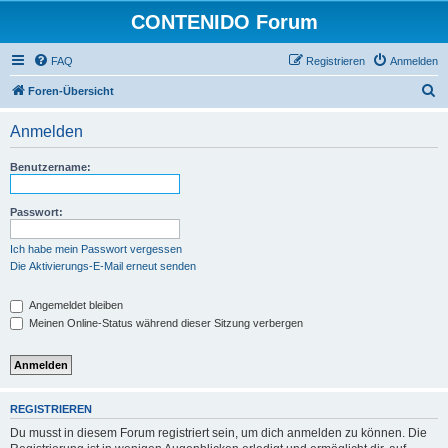
CONTENIDO Forum
FAQ
Registrieren
Anmelden
S
Foren-Übersicht
u
Anmelden
c
h
Benutzername:
e
Passwort:
Ich habe mein Passwort vergessen
Die Aktivierungs-E-Mail erneut senden
Angemeldet bleiben
Meinen Online-Status während dieser Sitzung verbergen
REGISTRIEREN
Du musst in diesem Forum registriert sein, um dich anmelden zu können. Die