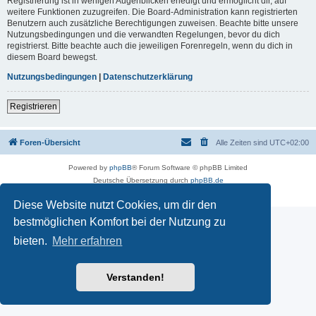
Registrierung ist in wenigen Augenblicken erledigt und ermöglicht dir, auf
weitere Funktionen zuzugreifen. Die Board-Administration kann registrierten
Benutzern auch zusätzliche Berechtigungen zuweisen. Beachte bitte unsere
Nutzungsbedingungen und die verwandten Regelungen, bevor du dich
registrierst. Bitte beachte auch die jeweiligen Forenregeln, wenn du dich in
diesem Board bewegst.
Nutzungsbedingungen
|
Datenschutzerklärung
Registrieren
Foren-Übersicht
Alle Zeiten sind
UTC+02:00
Powered by
phpBB
® Forum Software © phpBB Limited
Deutsche Übersetzung durch
phpBB.de
Datenschutz
|
Nutzungsbedingungen
Diese Website nutzt Cookies, um dir den
bestmöglichen Komfort bei der Nutzung zu
bieten.
Mehr erfahren
Verstanden!