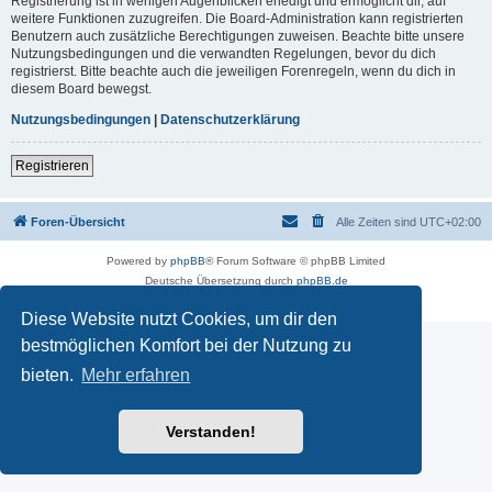
Registrierung ist in wenigen Augenblicken erledigt und ermöglicht dir, auf
weitere Funktionen zuzugreifen. Die Board-Administration kann registrierten
Benutzern auch zusätzliche Berechtigungen zuweisen. Beachte bitte unsere
Nutzungsbedingungen und die verwandten Regelungen, bevor du dich
registrierst. Bitte beachte auch die jeweiligen Forenregeln, wenn du dich in
diesem Board bewegst.
Nutzungsbedingungen
|
Datenschutzerklärung
Registrieren
Foren-Übersicht
Alle Zeiten sind
UTC+02:00
Powered by
phpBB
® Forum Software © phpBB Limited
Deutsche Übersetzung durch
phpBB.de
Datenschutz
|
Nutzungsbedingungen
Diese Website nutzt Cookies, um dir den
bestmöglichen Komfort bei der Nutzung zu
bieten.
Mehr erfahren
Verstanden!