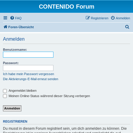
CONTENIDO Forum
FAQ
Registrieren
Anmelden
S
Foren-Übersicht
u
Anmelden
c
h
Benutzername:
e
Passwort:
Ich habe mein Passwort vergessen
Die Aktivierungs-E-Mail erneut senden
Angemeldet bleiben
Meinen Online-Status während dieser Sitzung verbergen
REGISTRIEREN
Du musst in diesem Forum registriert sein, um dich anmelden zu können. Die