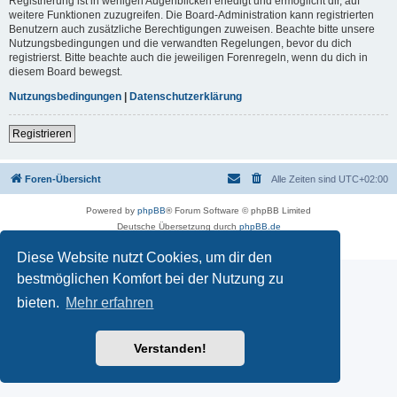
Registrierung ist in wenigen Augenblicken erledigt und ermöglicht dir, auf
weitere Funktionen zuzugreifen. Die Board-Administration kann registrierten
Benutzern auch zusätzliche Berechtigungen zuweisen. Beachte bitte unsere
Nutzungsbedingungen und die verwandten Regelungen, bevor du dich
registrierst. Bitte beachte auch die jeweiligen Forenregeln, wenn du dich in
diesem Board bewegst.
Nutzungsbedingungen
|
Datenschutzerklärung
Registrieren
Foren-Übersicht
Alle Zeiten sind
UTC+02:00
Powered by
phpBB
® Forum Software © phpBB Limited
Deutsche Übersetzung durch
phpBB.de
Datenschutz
|
Nutzungsbedingungen
Diese Website nutzt Cookies, um dir den
bestmöglichen Komfort bei der Nutzung zu
bieten.
Mehr erfahren
Verstanden!