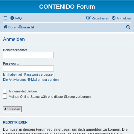
CONTENIDO Forum
FAQ
Registrieren
Anmelden
S
Foren-Übersicht
u
Anmelden
c
h
Benutzername:
e
Passwort:
Ich habe mein Passwort vergessen
Die Aktivierungs-E-Mail erneut senden
Angemeldet bleiben
Meinen Online-Status während dieser Sitzung verbergen
REGISTRIEREN
Du musst in diesem Forum registriert sein, um dich anmelden zu können. Die