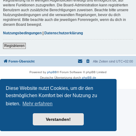
Registrierung ist in wenigen Augenblicken erledigt und ermöglicht dir, auf
weitere Funktionen zuzugreifen. Die Board-Administration kann registrierten
Benutzern auch zusätzliche Berechtigungen zuweisen. Beachte bitte unsere
Nutzungsbedingungen und die verwandten Regelungen, bevor du dich
registrierst. Bitte beachte auch die jeweiligen Forenregeln, wenn du dich in
diesem Board bewegst.
Nutzungsbedingungen
|
Datenschutzerklärung
Registrieren
Foren-Übersicht
Alle Zeiten sind
UTC+02:00
Powered by
phpBB
® Forum Software © phpBB Limited
Deutsche Übersetzung durch
phpBB.de
Datenschutz
|
Nutzungsbedingungen
Diese Website nutzt Cookies, um dir den
bestmöglichen Komfort bei der Nutzung zu
bieten.
Mehr erfahren
Verstanden!