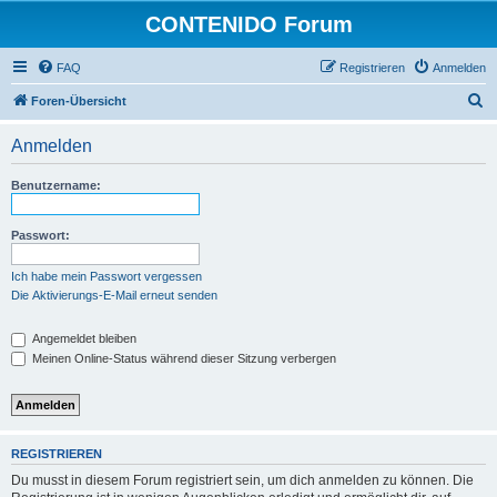
CONTENIDO Forum
FAQ
Registrieren
Anmelden
S
Foren-Übersicht
u
Anmelden
c
h
Benutzername:
e
Passwort:
Ich habe mein Passwort vergessen
Die Aktivierungs-E-Mail erneut senden
Angemeldet bleiben
Meinen Online-Status während dieser Sitzung verbergen
REGISTRIEREN
Du musst in diesem Forum registriert sein, um dich anmelden zu können. Die