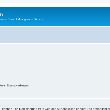
m
ource Content Management System
en
ieser Sitzung verbergen
 können. Die Registrierung ist in wenigen Augenblicken erledigt und ermöglicht di