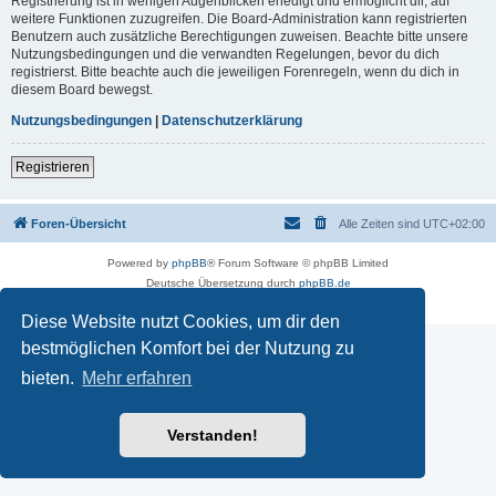
Registrierung ist in wenigen Augenblicken erledigt und ermöglicht dir, auf
weitere Funktionen zuzugreifen. Die Board-Administration kann registrierten
Benutzern auch zusätzliche Berechtigungen zuweisen. Beachte bitte unsere
Nutzungsbedingungen und die verwandten Regelungen, bevor du dich
registrierst. Bitte beachte auch die jeweiligen Forenregeln, wenn du dich in
diesem Board bewegst.
Nutzungsbedingungen
|
Datenschutzerklärung
Registrieren
Foren-Übersicht
Alle Zeiten sind
UTC+02:00
Powered by
phpBB
® Forum Software © phpBB Limited
Deutsche Übersetzung durch
phpBB.de
Datenschutz
|
Nutzungsbedingungen
Diese Website nutzt Cookies, um dir den
bestmöglichen Komfort bei der Nutzung zu
bieten.
Mehr erfahren
Verstanden!