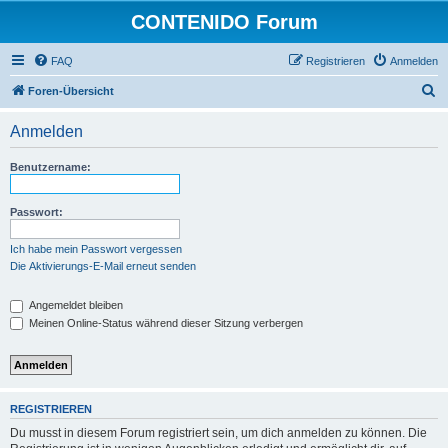
CONTENIDO Forum
FAQ
Registrieren
Anmelden
S
Foren-Übersicht
u
Anmelden
c
h
Benutzername:
e
Passwort:
Ich habe mein Passwort vergessen
Die Aktivierungs-E-Mail erneut senden
Angemeldet bleiben
Meinen Online-Status während dieser Sitzung verbergen
REGISTRIEREN
Du musst in diesem Forum registriert sein, um dich anmelden zu können. Die