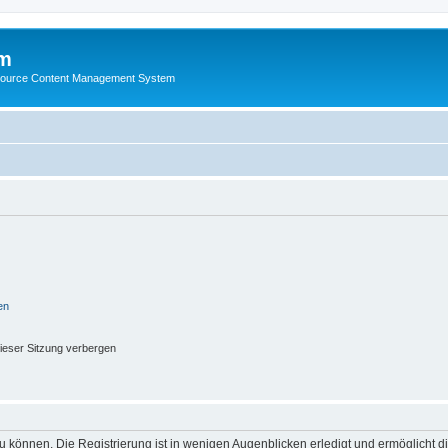
m
ource Content Management System
en
ieser Sitzung verbergen
 können. Die Registrierung ist in wenigen Augenblicken erledigt und ermöglicht di