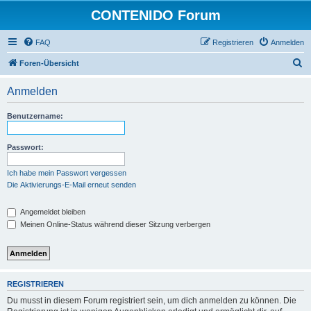
CONTENIDO Forum
FAQ
Registrieren
Anmelden
S
Foren-Übersicht
u
Anmelden
c
h
Benutzername:
e
Passwort:
Ich habe mein Passwort vergessen
Die Aktivierungs-E-Mail erneut senden
Angemeldet bleiben
Meinen Online-Status während dieser Sitzung verbergen
REGISTRIEREN
Du musst in diesem Forum registriert sein, um dich anmelden zu können. Die