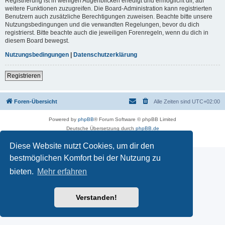
Registrierung ist in wenigen Augenblicken erledigt und ermöglicht dir, auf
weitere Funktionen zuzugreifen. Die Board-Administration kann registrierten
Benutzern auch zusätzliche Berechtigungen zuweisen. Beachte bitte unsere
Nutzungsbedingungen und die verwandten Regelungen, bevor du dich
registrierst. Bitte beachte auch die jeweiligen Forenregeln, wenn du dich in
diesem Board bewegst.
Nutzungsbedingungen
|
Datenschutzerklärung
Registrieren
Foren-Übersicht
Alle Zeiten sind
UTC+02:00
Powered by
phpBB
® Forum Software © phpBB Limited
Deutsche Übersetzung durch
phpBB.de
Datenschutz
|
Nutzungsbedingungen
Diese Website nutzt Cookies, um dir den
bestmöglichen Komfort bei der Nutzung zu
bieten.
Mehr erfahren
Verstanden!