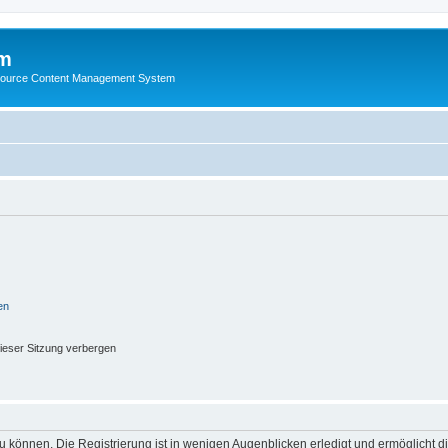
m
ource Content Management System
en
ieser Sitzung verbergen
 können. Die Registrierung ist in wenigen Augenblicken erledigt und ermöglicht di