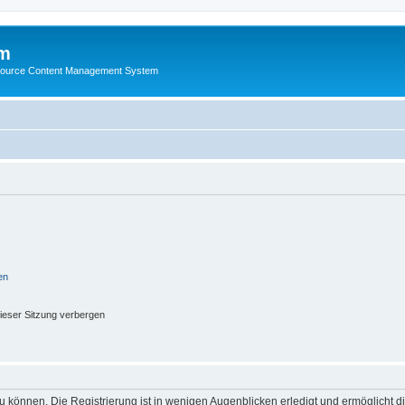
m
ource Content Management System
en
ieser Sitzung verbergen
 können. Die Registrierung ist in wenigen Augenblicken erledigt und ermöglicht di