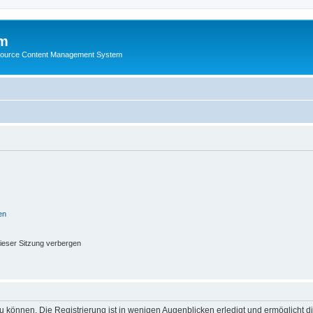
m
ource Content Management System
en
ieser Sitzung verbergen
 können. Die Registrierung ist in wenigen Augenblicken erledigt und ermöglicht di