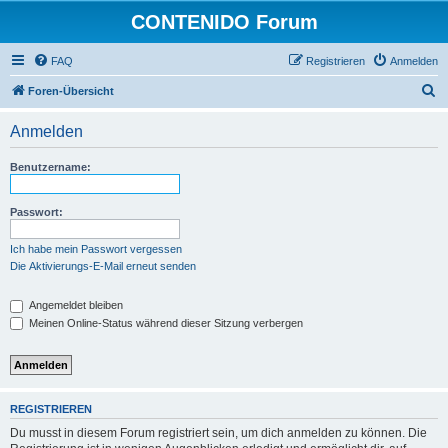
CONTENIDO Forum
FAQ
Registrieren
Anmelden
S
Foren-Übersicht
u
Anmelden
c
h
Benutzername:
e
Passwort:
Ich habe mein Passwort vergessen
Die Aktivierungs-E-Mail erneut senden
Angemeldet bleiben
Meinen Online-Status während dieser Sitzung verbergen
REGISTRIEREN
Du musst in diesem Forum registriert sein, um dich anmelden zu können. Die