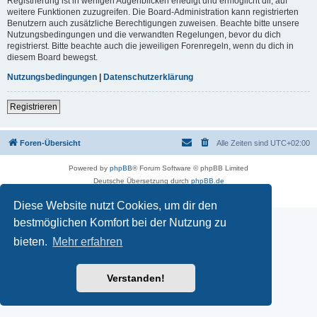
Registrierung ist in wenigen Augenblicken erledigt und ermöglicht dir, auf
weitere Funktionen zuzugreifen. Die Board-Administration kann registrierten
Benutzern auch zusätzliche Berechtigungen zuweisen. Beachte bitte unsere
Nutzungsbedingungen und die verwandten Regelungen, bevor du dich
registrierst. Bitte beachte auch die jeweiligen Forenregeln, wenn du dich in
diesem Board bewegst.
Nutzungsbedingungen
|
Datenschutzerklärung
Registrieren
Foren-Übersicht
Alle Zeiten sind
UTC+02:00
Powered by
phpBB
® Forum Software © phpBB Limited
Deutsche Übersetzung durch
phpBB.de
Datenschutz
|
Nutzungsbedingungen
Diese Website nutzt Cookies, um dir den
bestmöglichen Komfort bei der Nutzung zu
bieten.
Mehr erfahren
Verstanden!