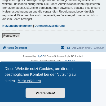
Registrierung ist in wenigen Augenblicken erledigt und ermöglicht dir, auf
weitere Funktionen zuzugreifen. Die Board-Administration kann registrierten
Benutzern auch zusätzliche Berechtigungen zuweisen. Beachte bitte unsere
Nutzungsbedingungen und die verwandten Regelungen, bevor du dich
registrierst. Bitte beachte auch die jeweiligen Forenregeln, wenn du dich in
diesem Board bewegst.
Nutzungsbedingungen
|
Datenschutzerklärung
Registrieren
Foren-Übersicht
Alle Zeiten sind
UTC+02:00
Powered by
phpBB
® Forum Software © phpBB Limited
Deutsche Übersetzung durch
phpBB.de
Datenschutz
|
Nutzungsbedingungen
Diese Website nutzt Cookies, um dir den
bestmöglichen Komfort bei der Nutzung zu
bieten.
Mehr erfahren
Verstanden!