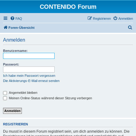
CONTENIDO Forum
FAQ
Registrieren
Anmelden
S
Foren-Übersicht
u
Anmelden
c
h
Benutzername:
e
Passwort:
Ich habe mein Passwort vergessen
Die Aktivierungs-E-Mail erneut senden
Angemeldet bleiben
Meinen Online-Status während dieser Sitzung verbergen
REGISTRIEREN
Du musst in diesem Forum registriert sein, um dich anmelden zu können. Die