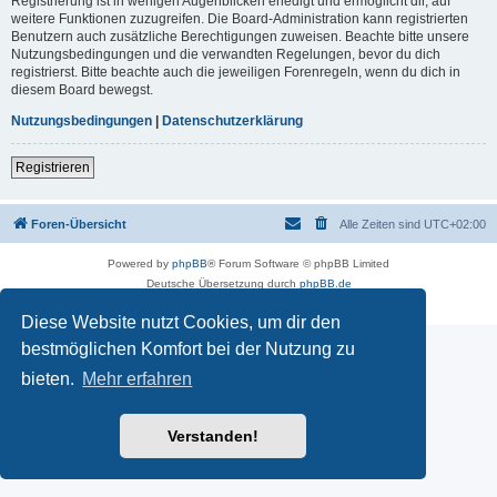
Registrierung ist in wenigen Augenblicken erledigt und ermöglicht dir, auf
weitere Funktionen zuzugreifen. Die Board-Administration kann registrierten
Benutzern auch zusätzliche Berechtigungen zuweisen. Beachte bitte unsere
Nutzungsbedingungen und die verwandten Regelungen, bevor du dich
registrierst. Bitte beachte auch die jeweiligen Forenregeln, wenn du dich in
diesem Board bewegst.
Nutzungsbedingungen
|
Datenschutzerklärung
Registrieren
Foren-Übersicht
Alle Zeiten sind
UTC+02:00
Powered by
phpBB
® Forum Software © phpBB Limited
Deutsche Übersetzung durch
phpBB.de
Datenschutz
|
Nutzungsbedingungen
Diese Website nutzt Cookies, um dir den
bestmöglichen Komfort bei der Nutzung zu
bieten.
Mehr erfahren
Verstanden!