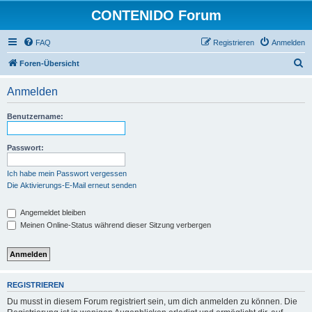
CONTENIDO Forum
FAQ
Registrieren
Anmelden
S
Foren-Übersicht
u
Anmelden
c
h
Benutzername:
e
Passwort:
Ich habe mein Passwort vergessen
Die Aktivierungs-E-Mail erneut senden
Angemeldet bleiben
Meinen Online-Status während dieser Sitzung verbergen
REGISTRIEREN
Du musst in diesem Forum registriert sein, um dich anmelden zu können. Die