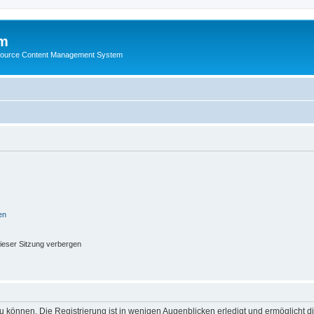
m
ource Content Management System
en
ieser Sitzung verbergen
 können. Die Registrierung ist in wenigen Augenblicken erledigt und ermöglicht di